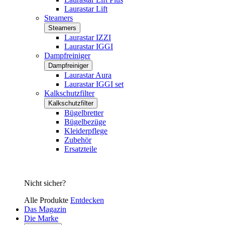
Laurastar Lift
Steamers
Steamers
Laurastar IZZI
Laurastar IGGI
Dampfreiniger
Dampfreiniger
Laurastar Aura
Laurastar IGGI set
Kalkschutzfilter
Kalkschutzfilter
Bügelbretter
Bügelbezüge
Kleiderpflege
Zubehör
Ersatzteile
Nicht sicher?
Alle Produkte
Entdecken
Das Magazin
Die Marke