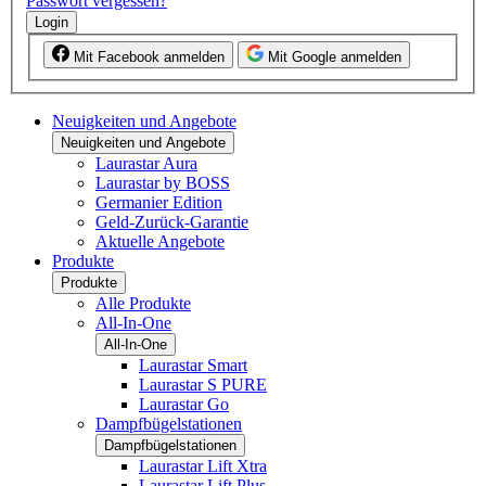
Passwort vergessen?
Login
Mit Facebook anmelden
Mit Google anmelden
Neuigkeiten und Angebote
Neuigkeiten und Angebote
Laurastar Aura
Laurastar by BOSS
Germanier Edition
Geld-Zurück-Garantie
Aktuelle Angebote
Produkte
Produkte
Alle Produkte
All-In-One
All-In-One
Laurastar Smart
Laurastar S PURE
Laurastar Go
Dampfbügelstationen
Dampfbügelstationen
Laurastar Lift Xtra
Laurastar Lift Plus