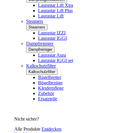
Laurastar Lift Xtra
Laurastar Lift Plus
Laurastar Lift
Steamers
Steamers
Laurastar IZZI
Laurastar IGGI
Dampfreiniger
Dampfreiniger
Laurastar Aura
Laurastar IGGI set
Kalkschutzfilter
Kalkschutzfilter
Bügelbretter
Bügelbezüge
Kleiderpflege
Zubehör
Ersatzteile
Nicht sicher?
Alle Produkte
Entdecken