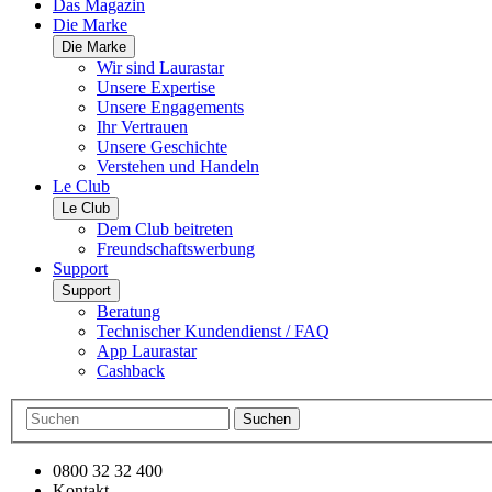
Das Magazin
Die Marke
Die Marke
Wir sind Laurastar
Unsere Expertise
Unsere Engagements
Ihr Vertrauen
Unsere Geschichte
Verstehen und Handeln
Le Club
Le Club
Dem Club beitreten
Freundschaftswerbung
Support
Support
Beratung
Technischer Kundendienst / FAQ
App Laurastar
Cashback
Suchen
0800 32 32 400
Kontakt