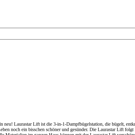
 neu! Laurastar Lift ist die 3-in-1-Dampfbügelstation, die bügelt, entkn
ben noch ein bisschen schöner und gesünder. Die Laurastar Lift fol
alle Materialien im ganzen Haus können mit der Laurastar Lift verschön