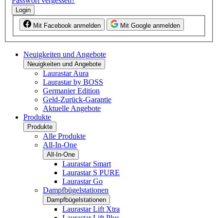
Passwort vergessen?
Login
Mit Facebook anmelden
Mit Google anmelden
Neuigkeiten und Angebote
Neuigkeiten und Angebote
Laurastar Aura
Laurastar by BOSS
Germanier Edition
Geld-Zurück-Garantie
Aktuelle Angebote
Produkte
Produkte
Alle Produkte
All-In-One
All-In-One
Laurastar Smart
Laurastar S PURE
Laurastar Go
Dampfbügelstationen
Dampfbügelstationen
Laurastar Lift Xtra
Laurastar Lift Plus