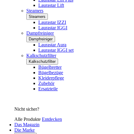
Laurastar Lift
Steamers
Steamers
Laurastar IZZI
Laurastar IGGI
Dampfreiniger
Dampfreiniger
Laurastar Aura
Laurastar IGGI set
Kalkschutzfilter
Kalkschutzfilter
Bügelbretter
Bügelbezüge
Kleiderpflege
Zubehör
Ersatzteile
Nicht sicher?
Alle Produkte
Entdecken
Das Magazin
Die Marke