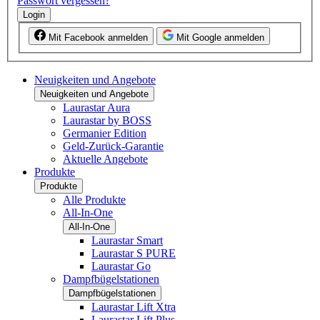
Passwort vergessen?
Login
Mit Facebook anmelden
Mit Google anmelden
Neuigkeiten und Angebote
Neuigkeiten und Angebote
Laurastar Aura
Laurastar by BOSS
Germanier Edition
Geld-Zurück-Garantie
Aktuelle Angebote
Produkte
Produkte
Alle Produkte
All-In-One
All-In-One
Laurastar Smart
Laurastar S PURE
Laurastar Go
Dampfbügelstationen
Dampfbügelstationen
Laurastar Lift Xtra
Laurastar Lift Plus