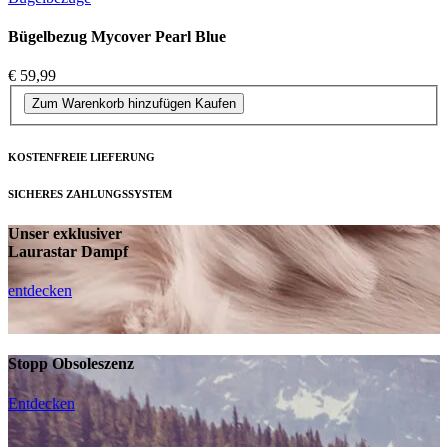
Bügelbezug Mycover Pearl Blue
€ 59,99
Zum Warenkorb hinzufügen
Kaufen
KOSTENFREIE LIEFERUNG
SICHERES ZAHLUNGSSYSTEM
Unser exklusiver
Laurastar Dampf
entdecken
Stopp Obsoleszenz
Entdecken