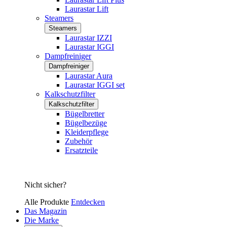
Laurastar Lift
Steamers
Steamers
Laurastar IZZI
Laurastar IGGI
Dampfreiniger
Dampfreiniger
Laurastar Aura
Laurastar IGGI set
Kalkschutzfilter
Kalkschutzfilter
Bügelbretter
Bügelbezüge
Kleiderpflege
Zubehör
Ersatzteile
Nicht sicher?
Alle Produkte
Entdecken
Das Magazin
Die Marke