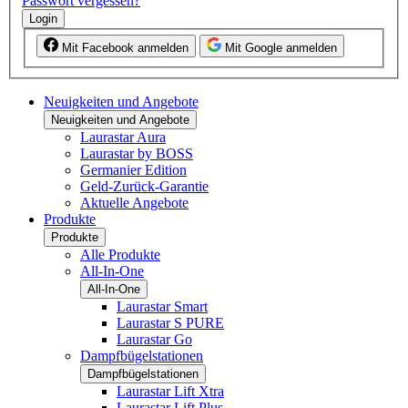
Passwort vergessen?
Login
Mit Facebook anmelden
Mit Google anmelden
Neuigkeiten und Angebote
Neuigkeiten und Angebote
Laurastar Aura
Laurastar by BOSS
Germanier Edition
Geld-Zurück-Garantie
Aktuelle Angebote
Produkte
Produkte
Alle Produkte
All-In-One
All-In-One
Laurastar Smart
Laurastar S PURE
Laurastar Go
Dampfbügelstationen
Dampfbügelstationen
Laurastar Lift Xtra
Laurastar Lift Plus