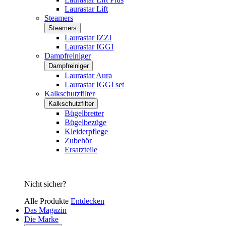
Laurastar Lift
Steamers
Steamers
Laurastar IZZI
Laurastar IGGI
Dampfreiniger
Dampfreiniger
Laurastar Aura
Laurastar IGGI set
Kalkschutzfilter
Kalkschutzfilter
Bügelbretter
Bügelbezüge
Kleiderpflege
Zubehör
Ersatzteile
Nicht sicher?
Alle Produkte
Entdecken
Das Magazin
Die Marke