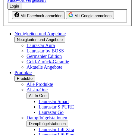
Passwort vergessen?
Login
Mit Facebook anmelden
Mit Google anmelden
Neuigkeiten und Angebote
Neuigkeiten und Angebote
Laurastar Aura
Laurastar by BOSS
Germanier Edition
Geld-Zurück-Garantie
Aktuelle Angebote
Produkte
Produkte
Alle Produkte
All-In-One
All-In-One
Laurastar Smart
Laurastar S PURE
Laurastar Go
Dampfbügelstationen
Dampfbügelstationen
Laurastar Lift Xtra
Laurastar Lift Plus