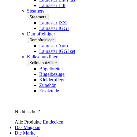
Laurastar Lift
Steamers
Steamers
Laurastar IZZI
Laurastar IGGI
Dampfreiniger
Dampfreiniger
Laurastar Aura
Laurastar IGGI set
Kalkschutzfilter
Kalkschutzfilter
Bügelbretter
Bügelbezüge
Kleiderpflege
Zubehör
Ersatzteile
Nicht sicher?
Alle Produkte
Entdecken
Das Magazin
Die Marke