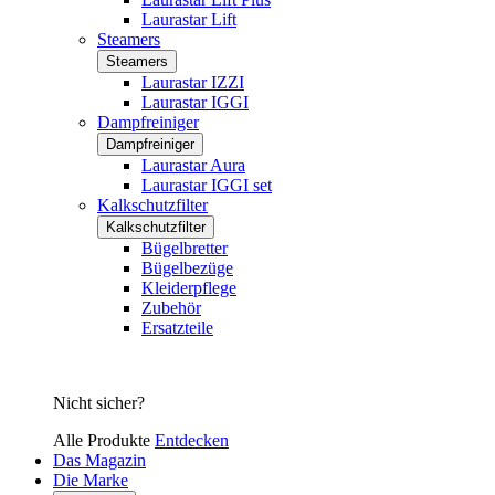
Laurastar Lift
Steamers
Steamers
Laurastar IZZI
Laurastar IGGI
Dampfreiniger
Dampfreiniger
Laurastar Aura
Laurastar IGGI set
Kalkschutzfilter
Kalkschutzfilter
Bügelbretter
Bügelbezüge
Kleiderpflege
Zubehör
Ersatzteile
Nicht sicher?
Alle Produkte
Entdecken
Das Magazin
Die Marke