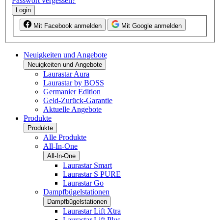
Passwort vergessen?
Login
Mit Facebook anmelden
Mit Google anmelden
Neuigkeiten und Angebote
Neuigkeiten und Angebote
Laurastar Aura
Laurastar by BOSS
Germanier Edition
Geld-Zurück-Garantie
Aktuelle Angebote
Produkte
Produkte
Alle Produkte
All-In-One
All-In-One
Laurastar Smart
Laurastar S PURE
Laurastar Go
Dampfbügelstationen
Dampfbügelstationen
Laurastar Lift Xtra
Laurastar Lift Plus