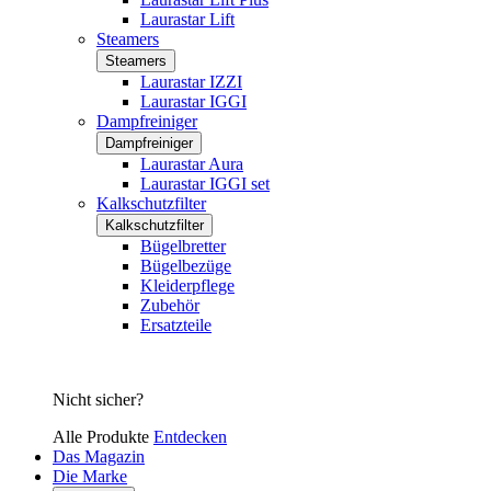
Laurastar Lift
Steamers
Steamers
Laurastar IZZI
Laurastar IGGI
Dampfreiniger
Dampfreiniger
Laurastar Aura
Laurastar IGGI set
Kalkschutzfilter
Kalkschutzfilter
Bügelbretter
Bügelbezüge
Kleiderpflege
Zubehör
Ersatzteile
Nicht sicher?
Alle Produkte
Entdecken
Das Magazin
Die Marke