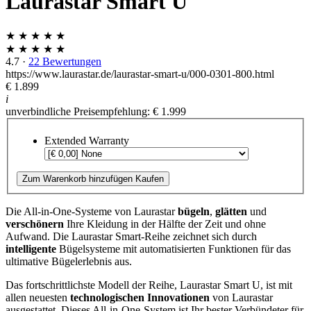
Laurastar Smart U
★ ★ ★ ★ ★
★ ★ ★ ★ ★
4.7
·
22 Bewertungen
https://www.laurastar.de/laurastar-smart-u/000-0301-800.html
€ 1.899
i
unverbindliche Preisempfehlung: € 1.999
Extended Warranty
Zum Warenkorb hinzufügen
Kaufen
Die All-in-One-Systeme von Laurastar
bügeln
,
glätten
und
verschönern
Ihre Kleidung in der Hälfte der Zeit und ohne
Aufwand. Die Laurastar Smart-Reihe zeichnet sich durch
intelligente
Bügelsysteme mit automatisierten Funktionen für das
ultimative Bügelerlebnis aus.
Das fortschrittlichste Modell der Reihe, Laurastar Smart U, ist mit
allen neuesten
technologischen Innovationen
von Laurastar
ausgestattet. Dieses All-in-One-System ist Ihr bester Verbündeter für