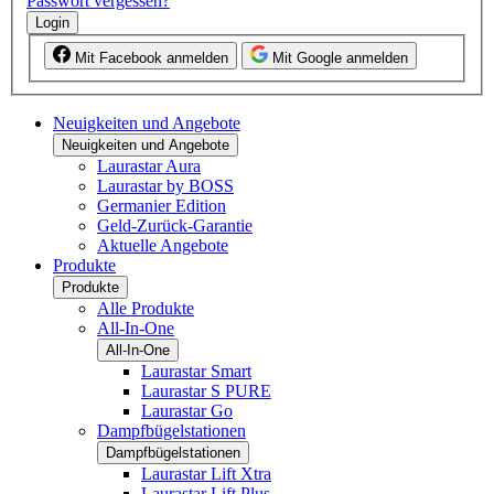
Passwort vergessen?
Login
Mit Facebook anmelden
Mit Google anmelden
Neuigkeiten und Angebote
Neuigkeiten und Angebote
Laurastar Aura
Laurastar by BOSS
Germanier Edition
Geld-Zurück-Garantie
Aktuelle Angebote
Produkte
Produkte
Alle Produkte
All-In-One
All-In-One
Laurastar Smart
Laurastar S PURE
Laurastar Go
Dampfbügelstationen
Dampfbügelstationen
Laurastar Lift Xtra
Laurastar Lift Plus