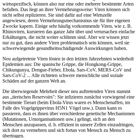
wirtsspezifisch, können also nur eine oder mehrere bestimmte Arten
befallen. Das liegt an ihrer Vermehrungsweise: Viren können sich
nicht selbst replizieren. Sie sind dafür auf eine Wirtszelle
angewiesen, deren Vermehrungsmechanismus sie für ihre eigenen
Zwecke kapern. Einige sehr häufig vorkommende Viren, wie z. B.
Rhinoviren, kursieren das ganze Jahr über und verursachen einfache
Erkältungen, die nicht weiter schlimm sind. Aber wir wissen jetzt
nur zu gut, dass andere Viren problematisch sein können, weil sie
schwerwiegende gesundheitsschädigende Auswirkungen haben.
Neu aufgetretene Viren lösten in den letzten Jahrzehnten wiederholt
Epidemien aus: Die spanische Grippe, die Hongkong-Grippe,
Chikungunya, Dengue-Fieber, Ebola, Sars-CoV, MERS-CoV und
Sars-CoV-2 ... Alle richteten schwere menschliche und soziale
Schäden auf der ganzen Welt an.
Die überwiegende Mehrheit dieser neu auftretenden Viren stammt
aus „tierischen Reservoirs": Sie infizieren zunächst vorwiegend eine
bestimmte Tierart (beim Ebola-Virus waren es Menschenaffen, im
Falle des Vogelgrippevirus H5N1 Vögel usw.). Dann kann es
passieren, dass es ihnen über verschiedene genetische Mechanismen
(Mutationen, Umorganisationen usw.) gelingt, sich an den
Menschen anzupassen, d. h. effizient in unsere Zellen einzudringen,
sich dort zu vermehren und sich fortan von Mensch zu Mensch zu
übertragen.