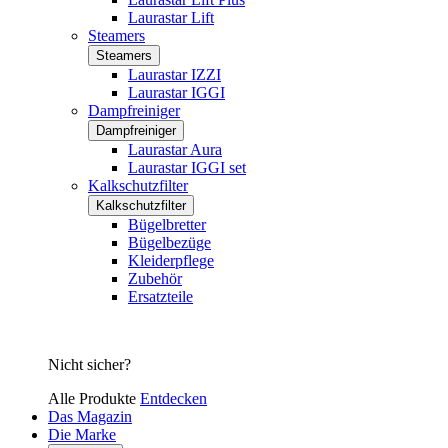
Laurastar Lift
Steamers
Steamers
Laurastar IZZI
Laurastar IGGI
Dampfreiniger
Dampfreiniger
Laurastar Aura
Laurastar IGGI set
Kalkschutzfilter
Kalkschutzfilter
Bügelbretter
Bügelbezüge
Kleiderpflege
Zubehör
Ersatzteile
Nicht sicher?
Alle Produkte
Entdecken
Das Magazin
Die Marke