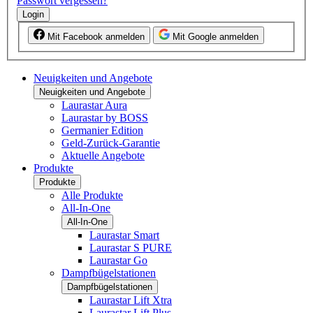
Passwort vergessen?
Login
Mit Facebook anmelden
Mit Google anmelden
Neuigkeiten und Angebote
Neuigkeiten und Angebote
Laurastar Aura
Laurastar by BOSS
Germanier Edition
Geld-Zurück-Garantie
Aktuelle Angebote
Produkte
Produkte
Alle Produkte
All-In-One
All-In-One
Laurastar Smart
Laurastar S PURE
Laurastar Go
Dampfbügelstationen
Dampfbügelstationen
Laurastar Lift Xtra
Laurastar Lift Plus