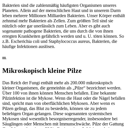
Bakterien sind die zahlenmäßig häufigsten Organismen unseres
Planeten. Allein auf der menschlichen Haut und in unserem Darm
leben mehrere Millionen Milliarden Bakterien. Unser Körper enthält
zehnmal mehr Bakterien als Zellen. Zum größten Teil sind sie
nützlich oder gar unerlässlich zum Leben. Aber es gibt auch
sogenannte pathogene Bakterien, die uns durch die von ihnen
erregten Krankheiten gefährlich werden und u. U. töten können. So
z.B. Escherichia coli und Staphylococcus aureus, Bakterien, die
häufige Infektionen auslösen.
III.
Mikroskopisch kleine Pilze
Das Reich der Fungi enthält mehr als 200.000 mikroskopisch
kleiner Organismen, die gemeinhin als „Pilze“ bezeichnet werden.
Über 100 von ihnen können Menschen befallen. Eine bekannte
Pilzinfektion ist die Mykose. Wenn die Haut oder die Nägel befallen
sind, spricht man von oberflächlichen Mykosen. Aber wenn es
Pilzen gelingt, das Blut zu besiedeln, können sie zu jedem
beliebigen Organ gelangen. Diese sogenannten systemischen
Mykosen sind wesentlich besorgniserregender, insbesondere bei
Säuglingen oder Menschen mit Immunschwäche. Pilze der Gattung