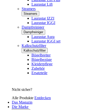
Laurastar Lift
Steamers
Steamers
Laurastar IZZI
Laurastar IGGI
Dampfreiniger
Dampfreiniger
Laurastar Aura
Laurastar IGGI set
Kalkschutzfilter
Kalkschutzfilter
Bügelbretter
Bügelbezüge
Kleiderpflege
Zubehör
Ersatzteile
Nicht sicher?
Alle Produkte
Entdecken
Das Magazin
Die Marke