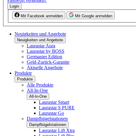
Passwort vergessen?
Login
Mit Facebook anmelden
Mit Google anmelden
Neuigkeiten und Angebote
Neuigkeiten und Angebote
Laurastar Aura
Laurastar by BOSS
Germanier Edition
Geld-Zurück-Garantie
Aktuelle Angebote
Produkte
Produkte
Alle Produkte
All-In-One
All-In-One
Laurastar Smart
Laurastar S PURE
Laurastar Go
Dampfbügelstationen
Dampfbügelstationen
Laurastar Lift Xtra
Laurastar Lift Plus