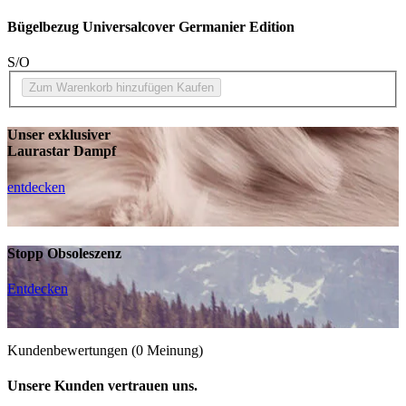
Bügelbezug Universalcover Germanier Edition
S/O
Zum Warenkorb hinzufügen
Kaufen
Unser exklusiver
Laurastar Dampf
entdecken
Stopp Obsoleszenz
Entdecken
Kundenbewertungen
(0 Meinung)
Unsere Kunden vertrauen uns.