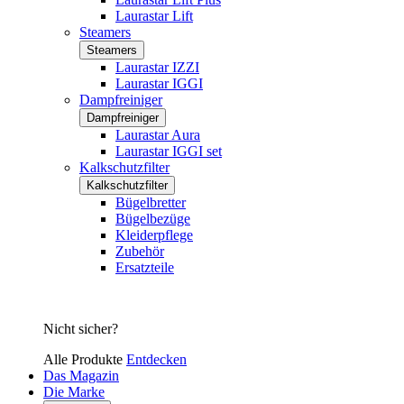
Laurastar Lift
Steamers
Steamers
Laurastar IZZI
Laurastar IGGI
Dampfreiniger
Dampfreiniger
Laurastar Aura
Laurastar IGGI set
Kalkschutzfilter
Kalkschutzfilter
Bügelbretter
Bügelbezüge
Kleiderpflege
Zubehör
Ersatzteile
Nicht sicher?
Alle Produkte
Entdecken
Das Magazin
Die Marke