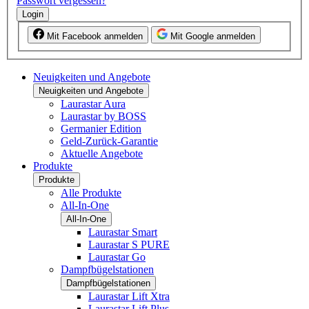
Passwort vergessen?
Login
Mit Facebook anmelden
Mit Google anmelden
Neuigkeiten und Angebote
Neuigkeiten und Angebote
Laurastar Aura
Laurastar by BOSS
Germanier Edition
Geld-Zurück-Garantie
Aktuelle Angebote
Produkte
Produkte
Alle Produkte
All-In-One
All-In-One
Laurastar Smart
Laurastar S PURE
Laurastar Go
Dampfbügelstationen
Dampfbügelstationen
Laurastar Lift Xtra
Laurastar Lift Plus