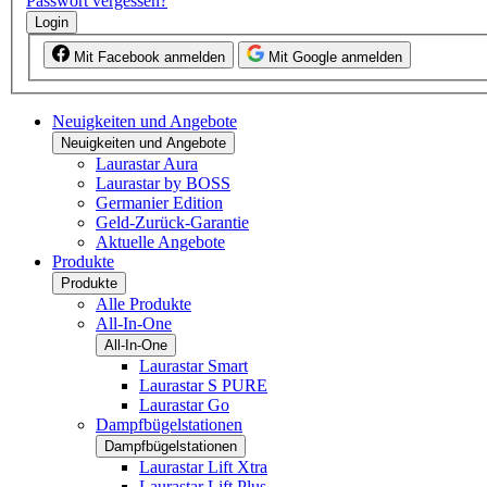
Passwort vergessen?
Login
Mit Facebook anmelden
Mit Google anmelden
Neuigkeiten und Angebote
Neuigkeiten und Angebote
Laurastar Aura
Laurastar by BOSS
Germanier Edition
Geld-Zurück-Garantie
Aktuelle Angebote
Produkte
Produkte
Alle Produkte
All-In-One
All-In-One
Laurastar Smart
Laurastar S PURE
Laurastar Go
Dampfbügelstationen
Dampfbügelstationen
Laurastar Lift Xtra
Laurastar Lift Plus