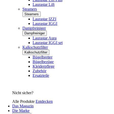
Laurastar Lift
Steamers
Steamers
Laurastar IZZI
Laurastar IGGI
Dampfreiniger
Dampfreiniger
Laurastar Aura
Laurastar IGGI set
Kalkschutzfilter
Kalkschutzfilter
Bügelbretter
Bügelbezüge
Kleiderpflege
Zubehör
Ersatzteile
Nicht sicher?
Alle Produkte
Entdecken
Das Magazin
Die Marke