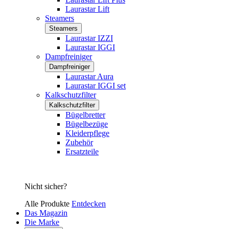
Laurastar Lift
Steamers
Steamers
Laurastar IZZI
Laurastar IGGI
Dampfreiniger
Dampfreiniger
Laurastar Aura
Laurastar IGGI set
Kalkschutzfilter
Kalkschutzfilter
Bügelbretter
Bügelbezüge
Kleiderpflege
Zubehör
Ersatzteile
Nicht sicher?
Alle Produkte
Entdecken
Das Magazin
Die Marke