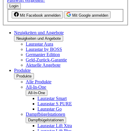
Passwort vergessen?
Login
Mit Facebook anmelden
Mit Google anmelden
Neuigkeiten und Angebote
Neuigkeiten und Angebote
Laurastar Aura
Laurastar by BOSS
Germanier Edition
Geld-Zurück-Garantie
Aktuelle Angebote
Produkte
Produkte
Alle Produkte
All-In-One
All-In-One
Laurastar Smart
Laurastar S PURE
Laurastar Go
Dampfbügelstationen
Dampfbügelstationen
Laurastar Lift Xtra
Laurastar Lift Plus