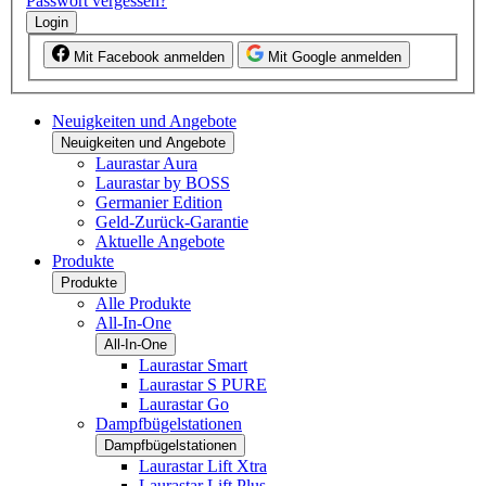
Passwort vergessen?
Login
Mit Facebook anmelden
Mit Google anmelden
Neuigkeiten und Angebote
Neuigkeiten und Angebote
Laurastar Aura
Laurastar by BOSS
Germanier Edition
Geld-Zurück-Garantie
Aktuelle Angebote
Produkte
Produkte
Alle Produkte
All-In-One
All-In-One
Laurastar Smart
Laurastar S PURE
Laurastar Go
Dampfbügelstationen
Dampfbügelstationen
Laurastar Lift Xtra
Laurastar Lift Plus