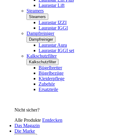
Laurastar Lift
Steamers
Steamers
Laurastar IZZI
Laurastar IGGI
Dampfreiniger
Dampfreiniger
Laurastar Aura
Laurastar IGGI set
Kalkschutzfilter
Kalkschutzfilter
Bügelbretter
Bügelbezüge
Kleiderpflege
Zubehör
Ersatzteile
Nicht sicher?
Alle Produkte
Entdecken
Das Magazin
Die Marke