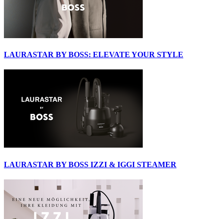
LAURASTAR BY BOSS: ELEVATE YOUR STYLE
LAURASTAR BY BOSS IZZI & IGGI STEAMER