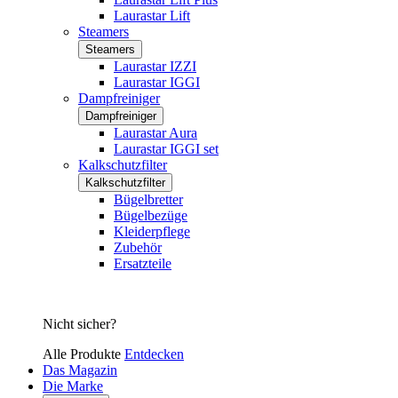
Laurastar Lift
Steamers
Steamers
Laurastar IZZI
Laurastar IGGI
Dampfreiniger
Dampfreiniger
Laurastar Aura
Laurastar IGGI set
Kalkschutzfilter
Kalkschutzfilter
Bügelbretter
Bügelbezüge
Kleiderpflege
Zubehör
Ersatzteile
Nicht sicher?
Alle Produkte
Entdecken
Das Magazin
Die Marke