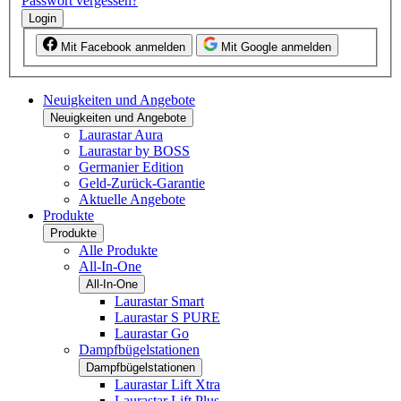
Passwort vergessen?
Login
Mit Facebook anmelden
Mit Google anmelden
Neuigkeiten und Angebote
Neuigkeiten und Angebote
Laurastar Aura
Laurastar by BOSS
Germanier Edition
Geld-Zurück-Garantie
Aktuelle Angebote
Produkte
Produkte
Alle Produkte
All-In-One
All-In-One
Laurastar Smart
Laurastar S PURE
Laurastar Go
Dampfbügelstationen
Dampfbügelstationen
Laurastar Lift Xtra
Laurastar Lift Plus