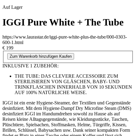
Auf Lager
IGGI Pure White + The Tube
https://www.laurastar.de/iggi-pure-white-plus-the-tube/000-0303-
600-1.html
€ 199
Zum Warenkorb hinzufügen
Kaufen
INKLUSIVE 1 ZUBEHÖR:
THE TUBE: DAS CLEVERE ACCESSOIRE ZUM
STERILISIEREN VON GLÄSCHEN, BABY- UND
TRINKFLASCHEN INNERHALB VON 10 SEKUNDEN
AUF 100% NATÜRLICHE WEISE.
IGGI ist ein erste Hygiene-Steamer, der Textilien und Gegenstände
desinfiziert. Mit dem Hygiene-Dampf Dry Microfine Steam (DMS)
desinfiziert IGGI im Handumdrehen sowohl zu Hause als auf
Reisen kleine Alltagsgegenstände, wie Kleidungsstücke, Taschen,
Plüschtiere, Spielsachen, Stoffmasken, Helme, Türgriffe, Kissen,
Brillen, Schlüssel, Babysachen usw. Dank seiner kompakten Form
findet er Platz in einer Tasche oder einem Koffer und lässt sich