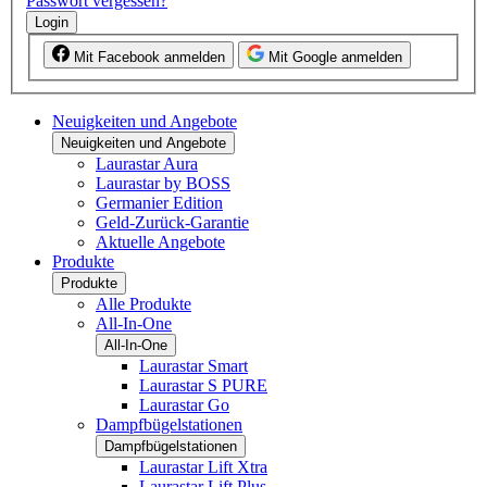
Passwort vergessen?
Login
Mit Facebook anmelden
Mit Google anmelden
Neuigkeiten und Angebote
Neuigkeiten und Angebote
Laurastar Aura
Laurastar by BOSS
Germanier Edition
Geld-Zurück-Garantie
Aktuelle Angebote
Produkte
Produkte
Alle Produkte
All-In-One
All-In-One
Laurastar Smart
Laurastar S PURE
Laurastar Go
Dampfbügelstationen
Dampfbügelstationen
Laurastar Lift Xtra
Laurastar Lift Plus