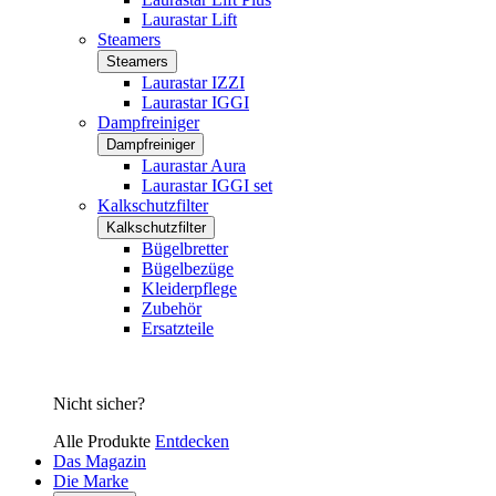
Laurastar Lift
Steamers
Steamers
Laurastar IZZI
Laurastar IGGI
Dampfreiniger
Dampfreiniger
Laurastar Aura
Laurastar IGGI set
Kalkschutzfilter
Kalkschutzfilter
Bügelbretter
Bügelbezüge
Kleiderpflege
Zubehör
Ersatzteile
Nicht sicher?
Alle Produkte
Entdecken
Das Magazin
Die Marke