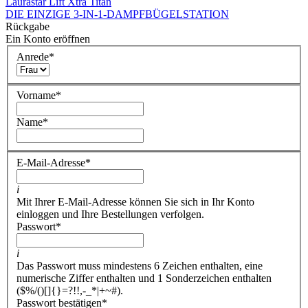
Laurastar Lift Xtra Titan
DIE EINZIGE 3-IN-1-DAMPFBÜGELSTATION
Rückgabe
Ein Konto eröffnen
Anrede
*
Vorname
*
Name
*
E-Mail-Adresse
*
i
Mit Ihrer E-Mail-Adresse können Sie sich in Ihr Konto
einloggen und Ihre Bestellungen verfolgen.
Passwort
*
i
Das Passwort muss mindestens 6 Zeichen enthalten, eine
numerische Ziffer enthalten und 1 Sonderzeichen enthalten
($%/()[]{}=?!!,-_*|+~#).
Passwort bestätigen
*