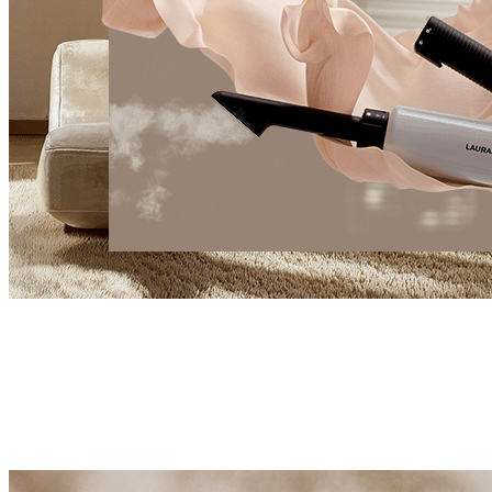
#Revolution
Steigern Sie Ihr Wohlbefinden
Zuhause
Der ultimative Dampfreiniger ist hier. Angetrieben von
patentierten Schweizer Technologien, reinigt und pflegt
Laurastar AURA Ihr Zuhause auf natürliche Weise. Keine
Chemikalien, nur aussergewöhnliche Ergebnisse.
Entdecken Sie Laurastar AURA