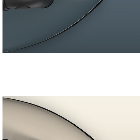
#NEWCOLOUR
Neu: Midnight Blue
Ein tiefer, matter Farbton, der Ihrem Zuhause Charakter
und Kontrast verleiht. Der Laurastar Lift Xtra verbindet
ausdrucksstarkes Design mit leistungsstarker Textilpflege –
Tag für Tag.
Jetzt sichern